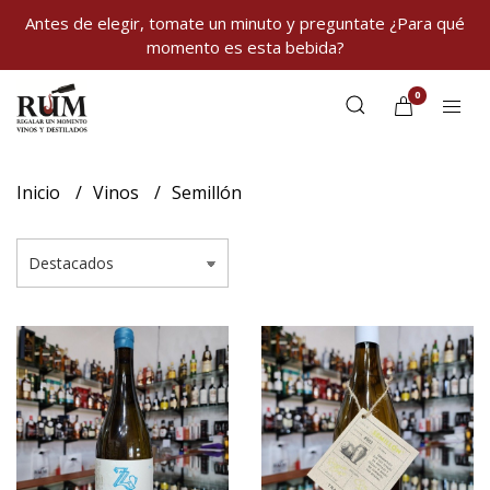
Antes de elegir, tomate un minuto y preguntate ¿Para qué
momento es esta bebida?
0
Inicio
Vinos
Semillón