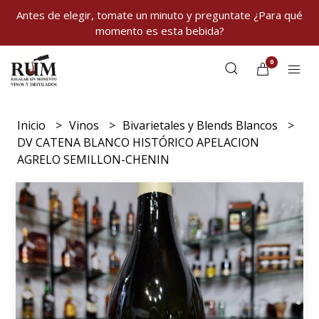
Antes de elegir, tomate un minuto y preguntate ¿Para qué
momento es esta bebida?
0
Inicio
Vinos
Bivarietales y Blends Blancos
DV CATENA BLANCO HISTÓRICO APELACION
AGRELO SEMILLON-CHENIN