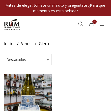
Antes de elegir, tomate un minuto y preguntate ¿Para qué
momento es esta bebida?
0
Inicio
Vinos
Glera