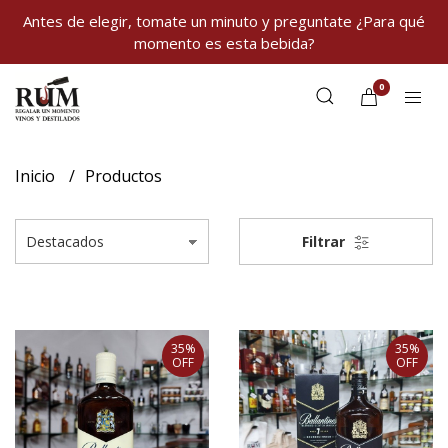
Antes de elegir, tomate un minuto y preguntate ¿Para qué
momento es esta bebida?
0
Inicio
Productos
Filtrar
35%
35%
OFF
OFF