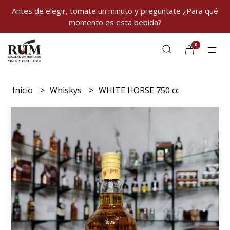
Antes de elegir, tomate un minuto y preguntate ¿Para qué
momento es esta bebida?
0
Inicio
Whiskys
WHITE HORSE 750 cc