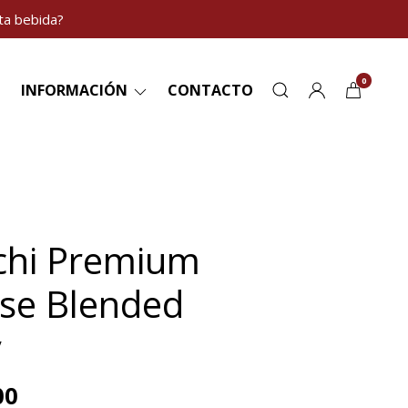
ta bebida?
0
INFORMACIÓN
CONTACTO
chi Premium
se Blended
y
00