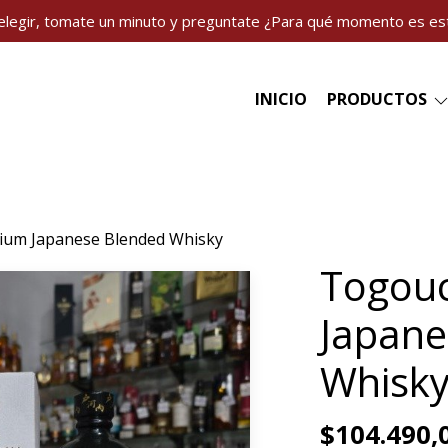
elegir, tomate un minuto y preguntate ¿Para qué momento es es
INICIO
PRODUCTOS
ium Japanese Blended Whisky
Togou
Japane
Whisk
$104.490,