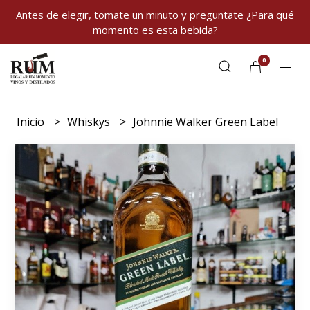
Antes de elegir, tomate un minuto y preguntate ¿Para qué
momento es esta bebida?
0
Inicio
Whiskys
Johnnie Walker Green Label