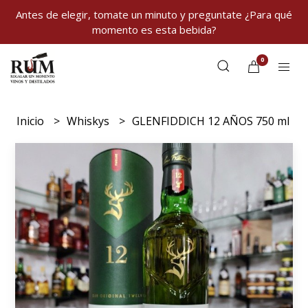
Antes de elegir, tomate un minuto y preguntate ¿Para qué
momento es esta bebida?
0
Inicio
Whiskys
GLENFIDDICH 12 AÑOS 750 ml