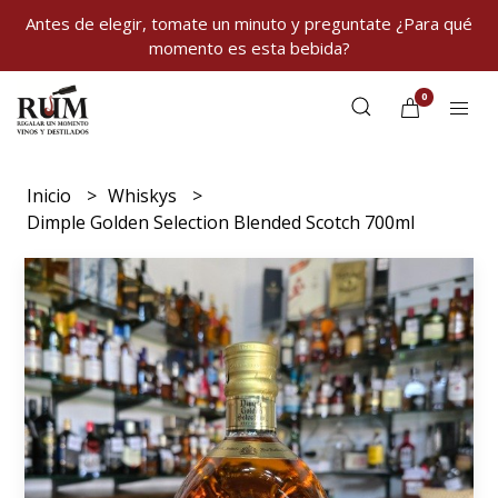
Antes de elegir, tomate un minuto y preguntate ¿Para qué
momento es esta bebida?
0
Inicio
Whiskys
Dimple Golden Selection Blended Scotch 700ml