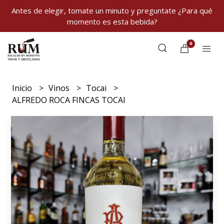
Antes de elegir, tomate un minuto y preguntate ¿Para qué
momento es esta bebida?
0
Inicio
Vinos
Tocai
ALFREDO ROCA FINCAS TOCAI