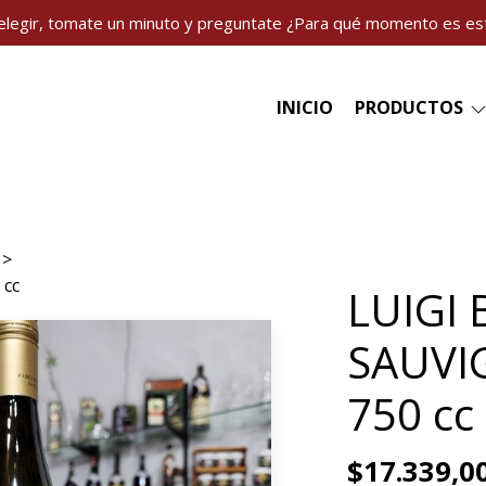
elegir, tomate un minuto y preguntate ¿Para qué momento es es
INICIO
PRODUCTOS
 cc
LUIGI
SAUVI
750 cc
$17.339,0