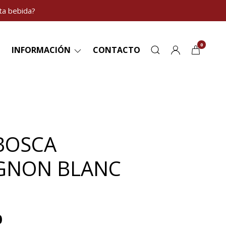
ta bebida?
0
INFORMACIÓN
CONTACTO
 BOSCA
GNON BLANC
0