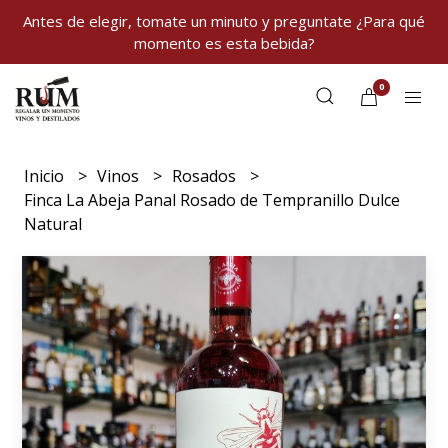
Antes de elegir, tomate un minuto y preguntate ¿Para qué
momento es esta bebida?
0
Inicio
Vinos
Rosados
Finca La Abeja Panal Rosado de Tempranillo Dulce
Natural