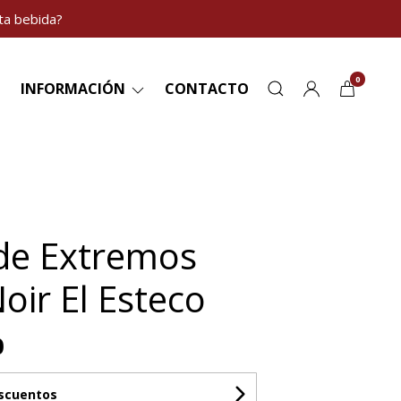
ta bebida?
0
INFORMACIÓN
CONTACTO
de Extremos
oir El Esteco
0
escuentos