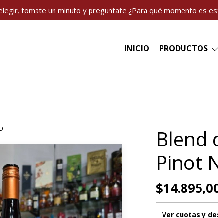
elegir, tomate un minuto y preguntate ¿Para qué momento es es
INICIO
PRODUCTOS
o
Blend 
Pinot N
$14.895,0
Ver cuotas y d