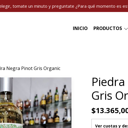
elegir, tomate un minuto y preguntate ¿Para qué momento es es
INICIO
PRODUCTOS
dra Negra Pinot Gris Organic
Piedra
Gris O
$13.365,0
Ver cuotas y d