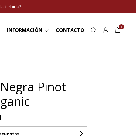
ta bebida?
0
INFORMACIÓN
CONTACTO
 Negra Pinot
rganic
0
escuentos