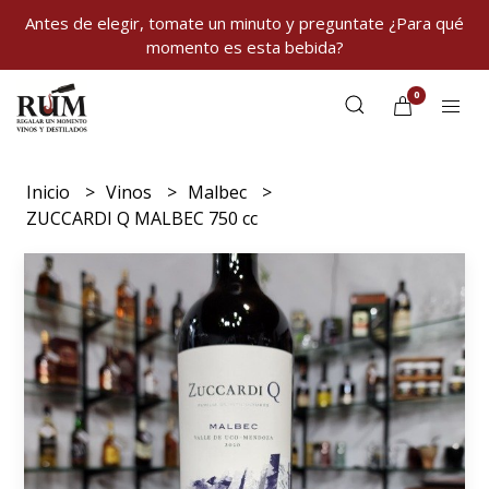
Antes de elegir, tomate un minuto y preguntate ¿Para qué
momento es esta bebida?
0
Inicio
Vinos
Malbec
ZUCCARDI Q MALBEC 750 cc