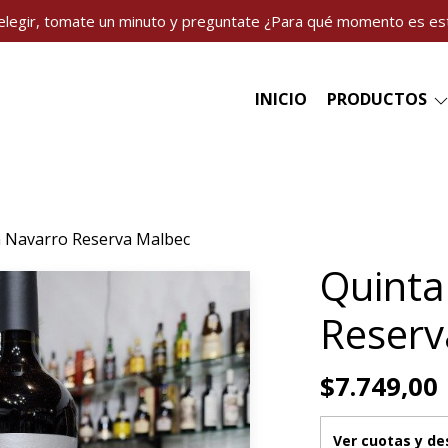
elegir, tomate un minuto y preguntate ¿Para qué momento es es
INICIO
PRODUCTOS
a Navarro Reserva Malbec
Quinta
Reserv
$7.749,00
Ver cuotas y d