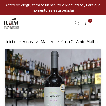
Antes de elegir, tomate un minuto y preguntate ¿Para qué
momento es esta bebida?
0
Inicio
Vinos
Malbec
Casa Gli Amici Malbec