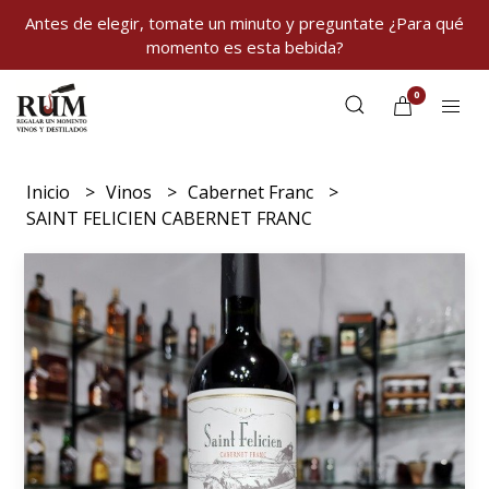
Antes de elegir, tomate un minuto y preguntate ¿Para qué
momento es esta bebida?
0
Inicio
Vinos
Cabernet Franc
SAINT FELICIEN CABERNET FRANC