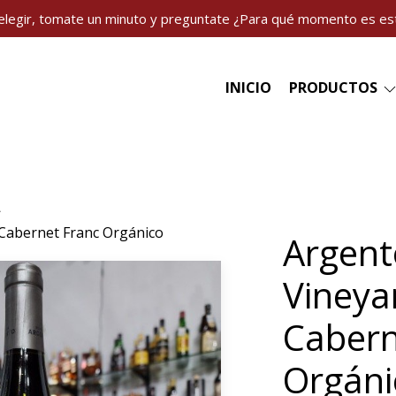
elegir, tomate un minuto y preguntate ¿Para qué momento es es
INICIO
PRODUCTOS
 Cabernet Franc Orgánico
Argent
Vineya
Cabern
Orgáni