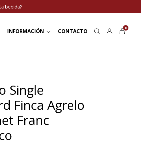
ta bebida?
0
INFORMACIÓN
CONTACTO
o Single
rd Finca Agrelo
et Franc
co