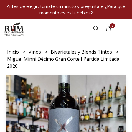
Antes de elegir, tomate un minuto y preguntate ¿Para qué
momento es esta bebida?
0
Inicio
Vinos
Bivarietales y Blends Tintos
Miguel Minni Décimo Gran Corte I Partida Limitada
2020