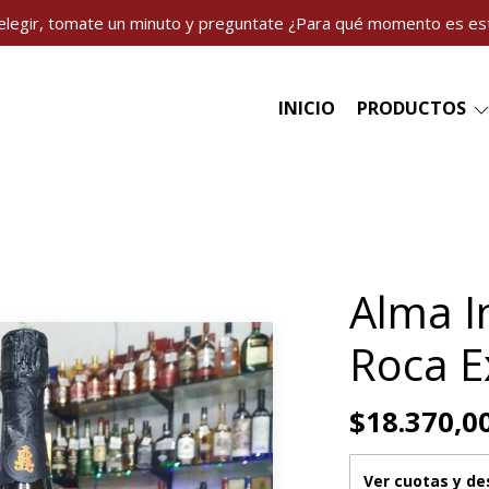
elegir, tomate un minuto y preguntate ¿Para qué momento es es
INICIO
PRODUCTOS
Alma I
Roca E
$18.370,0
Ver cuotas y d