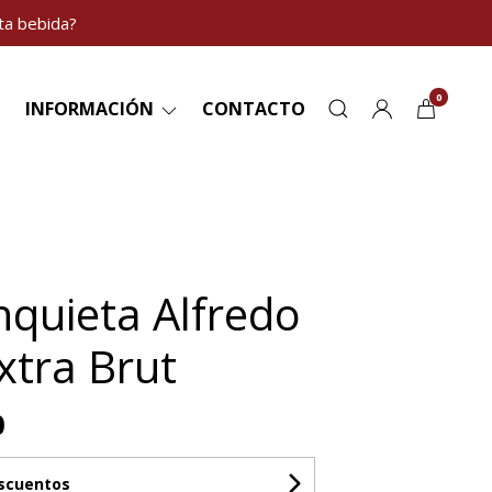
ta bebida?
0
INFORMACIÓN
CONTACTO
nquieta Alfredo
xtra Brut
0
escuentos