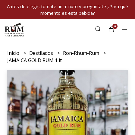
Antes de elegir, tomate un minuto y preguntate ¿Para qué
momento es esta bebida?
0
Inicio
Destilados
Ron-Rhum-Rum
JAMAICA GOLD RUM 1 lt