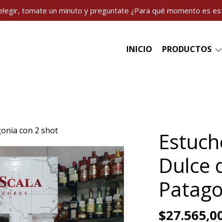
elegir, tomate un minuto y preguntate ¿Para qué momento es es
INICIO
PRODUCTOS
gonia con 2 shot
Estuch
Dulce 
Patago
$27.565,0