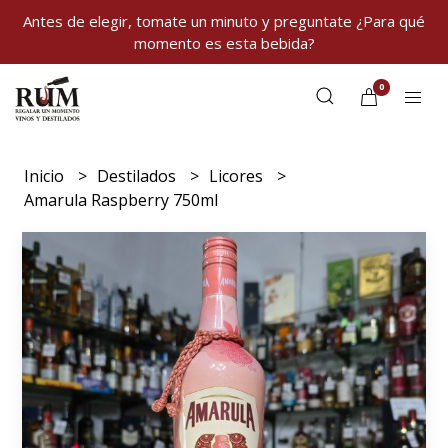
Antes de elegir, tomate un minuto y preguntate ¿Para qué
momento es esta bebida?
0
Inicio
Destilados
Licores
Amarula Raspberry 750ml