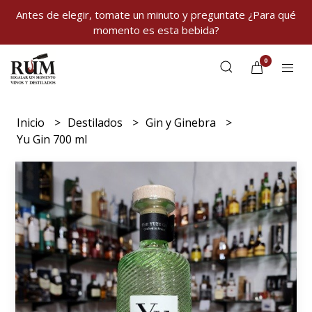
Antes de elegir, tomate un minuto y preguntate ¿Para qué
momento es esta bebida?
0
Inicio
Destilados
Gin y Ginebra
Yu Gin 700 ml