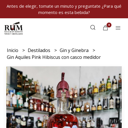
Antes de elegir, tomate un minuto y preguntate ¿Para qué
momento es esta bebida?
0
Inicio
Destilados
Gin y Ginebra
Gin Aquiles Pink Hibiscus con casco medidor