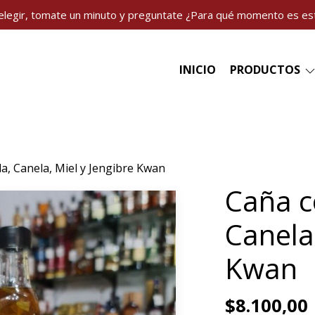
elegir, tomate un minuto y preguntate ¿Para qué momento es es
INICIO
PRODUCTOS
a, Canela, Miel y Jengibre Kwan
Caña c
Canela,
Kwan
$8.100,00