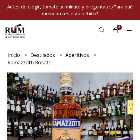
Antes de elegir, tomate un minuto y preguntate ¿Para qué
momento es esta bebida?
0
Inicio
Destilados
Aperitivos
Ramazzotti Rosato