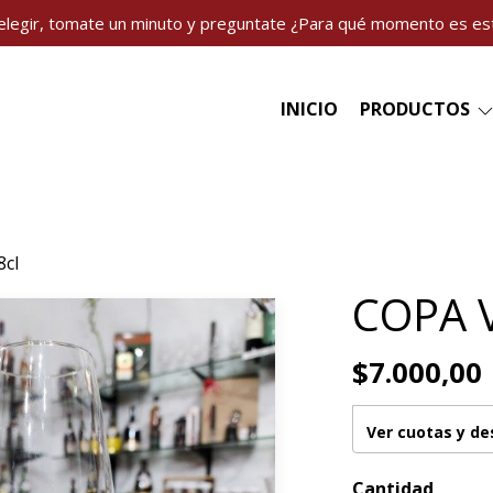
elegir, tomate un minuto y preguntate ¿Para qué momento es es
INICIO
PRODUCTOS
8cl
COPA V
$7.000,00
Ver cuotas y d
Cantidad