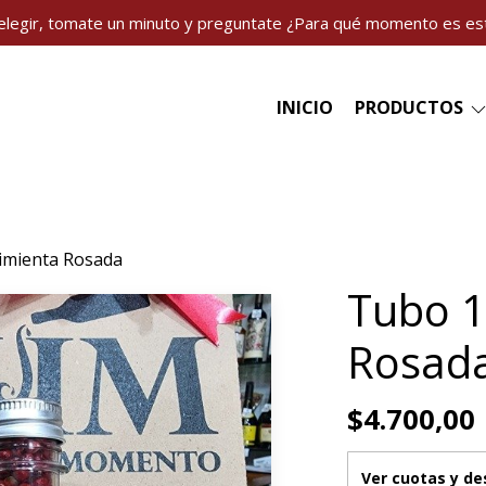
elegir, tomate un minuto y preguntate ¿Para qué momento es es
INICIO
PRODUCTOS
imienta Rosada
Tubo 1
Rosad
$4.700,00
Ver cuotas y d