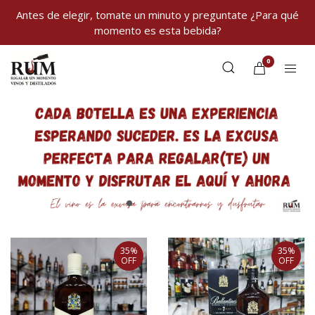
Antes de elegir, tomate un minuto y preguntate ¿Para qué
momento es esta bebida?
0
35%
35%
OFF
OFF