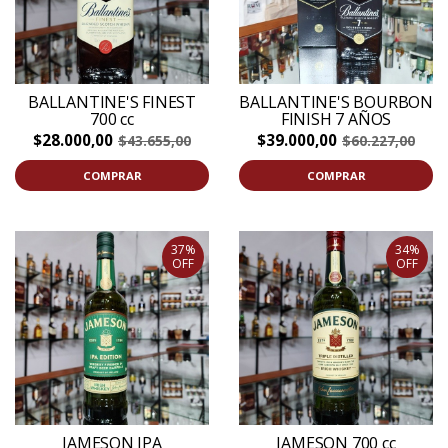
BALLANTINE'S FINEST
BALLANTINE'S BOURBON
700 cc
FINISH 7 AÑOS
$28.000,00
$39.000,00
$43.655,00
$60.227,00
COMPRAR
COMPRAR
37%
34%
OFF
OFF
JAMESON IPA
JAMESON 700 cc